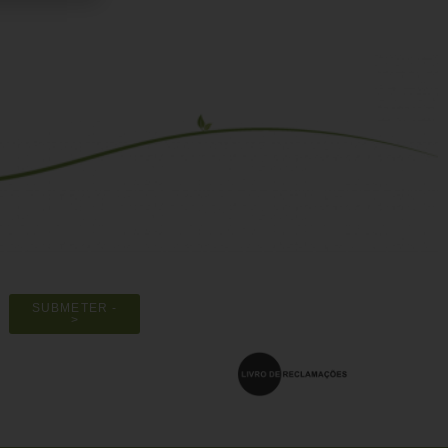
SUBMETER -
>