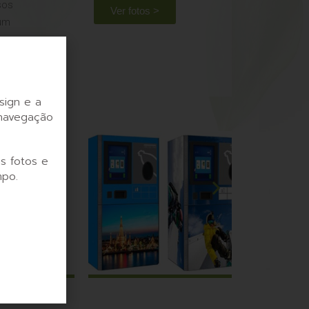
sos
Ver fotos >
 um
sign e a
 navegação
s fotos e
mpo.