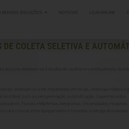
S NOSSAS SOLUÇÕES
NOTÍCIAS
LOJA ONLINE
 DE COLETA SELETIVA E AUTOMÁ
a de ponta destinam-se à recolha de vasilhame e eventualmente de ou
cláveis, destinam-se a ser implantadas em locais, onde haja médios e 
rial reciclável, com ou sem premiação ou bonificação. Supermercados,
doviários, Fluviais e Marítimos, Aeroportos, Universidades, Hospitais,
ados para colocar estes equipamentos e fomentar a entrega de materiais