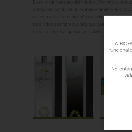
Estas máquinas para além de identificarem os pro
compactá-los ou triturá-los imediatamente de modo 
sistema de telecomunicações sem fios, estas máquin
recolhidos e sempre que haja qualquer anomalia, pod
depósito, ou gerar apenas um ticket com um determi
A BIOFA
funcional
No entan
víd