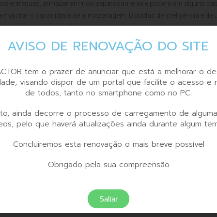
dutos entregues, armazenam-nos separadamente e podem em alguns ca
a majorar a capacidade de armazenagem. Dotadas de inteligência e de
as informam, a central de controlo quando os recipientes devem ser
endo também identificar o depositante e premiar ou bonificar a ação de
AVISO DE RENOVAÇÃO DO SITE
nado valor para poder ser descontado, por exemplo, em compras.
CTOR tem o prazer de anunciar que está a melhorar o de
idade, visando dispor de um portal que facilite o acesso e
de todos, tanto no smartphone como no PC.
to, ainda decorre o processo de carregamento de alguma
eos, pelo que haverá atualizações ainda durante algum te
Concluiremos esta renovação o mais breve possível
Obrigado pela sua compreensão
Saltar