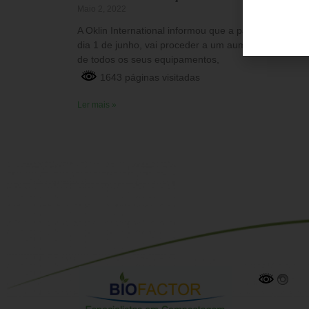
Maio 2, 2022
A Oklin International informou que a partir do próxim
dia 1 de junho, vai proceder a um aumento de preço
de todos os seus equipamentos,
1643 páginas visitadas
Ler mais »