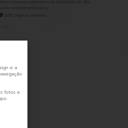
mar e a poucos quilómetros da Zambujeira do Mar,
quiriu recentemente para o
1582 páginas visitadas
 mais »
sign e a
 navegação
s fotos e
mpo.