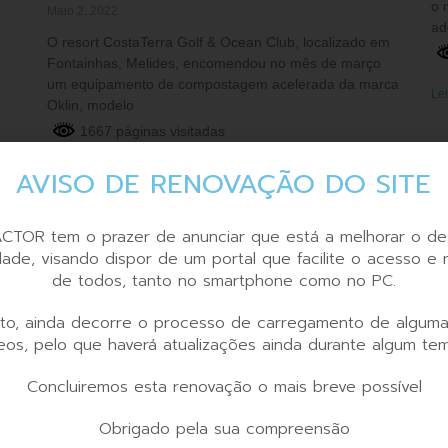
o 
Maio 2, 2022
ad
O resort CostaTerra Golf & Ocean Club, localizado em
Fontainhas, Melides, encomendou no mês de março
um equipamento de compostagem acelerada da marca
Ler
Oklin, modelo
1667 páginas visitadas
AVISO DE RENOVAÇÃO DO SITE
Ler mais »
CTOR tem o prazer de anunciar que está a melhorar o de
idade, visando dispor de um portal que facilite o acesso e
de todos, tanto no smartphone como no PC.
to, ainda decorre o processo de carregamento de alguma
eos, pelo que haverá atualizações ainda durante algum te
SUNEFUN Lança Um Novo Compostor
Concluiremos esta renovação o mais breve possível
Elétrico De Cozinha
Abril 21, 2022
Obrigado pela sua compreensão
O fabricante SUNEFUN lançou recentemente no