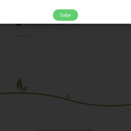
mercado um novo compostor elétrico de cozinha, de
última geração, destinado a reciclar em poucas horas
o
Saltar
os desperdícios alimentares,
s
1644 páginas visitadas
, 1 hoje
Ler mais »
Subscreva A Nossa Newsletter