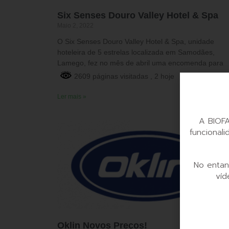
Six Senses Douro Valley Hotel & Spa
Maio 2, 2022
O Six Senses Douro Valley Hotel & Spa, unidade
hoteleira de 5 estrelas localizada em Samodães,
Lamego, fez no mês de abril uma encomenda para
2609 páginas visitadas
, 2 hoje
Ler mais »
A BIOFA
funcional
No entan
víd
Oklin Novos Preços!